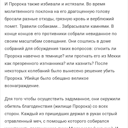
И Пророка также избивали и истязали. Во время
молитвенного поклона на его драгоценную голову
бросали разные отходы, грязную кровь и верблюжий
помет. Травили собаками... Забрасывали камнями. В
конце концов его противники собрали невиданное по
своим масштабам совещание. Они сошлись в доме
собраний для обсуждения таких вопросов: сгноить ли
Пророка навечно в темнице? или прогнать его из Мекки
как презренного изгнанника? или казнить? После
некоторых колебаний было вынесено решение убить
Пророка. Убийце было обещано великое
вознаграждение.
Для того чтобы осуществить задуманное, они окружили
обитель благоденствия (жилище Пророка) со всех
сторон. Каждый из пришедших держал в руках острый
отравленный меч, с помощью которого собирался