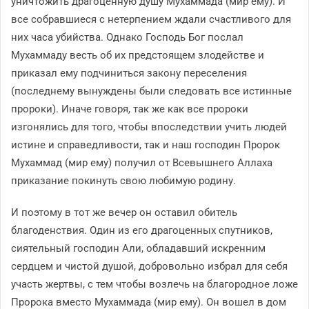
уничтожить драгоценную душу Мухаммада (мир ему). И
все собравшиеся с нетерпением ждали счастливого для
них часа убийства. Однако Господь Бог послал
Мухаммаду весть об их предстоящем злодействе и
приказал ему подчиниться закону переселения
(последнему вынуждены были следовать все истинные
пророки). Иначе говоря, так же как все пророки
изгонялись для того, чтобы впоследствии учить людей
истине и справедливости, так и наш господин Пророк
Мухаммад (мир ему) получил от Всевышнего Аллаха
приказание покинуть свою любимую родину.
И поэтому в тот же вечер он оставил обитель
благоденствия. Один из его драгоценных спутников,
сиятельный господин Али, обладавший искренним
сердцем и чистой душой, добровольно избрал для себя
участь жертвы, с тем чтобы возлечь на благородное ложе
Пророка вместо Мухаммада (мир ему). Он вошел в дом