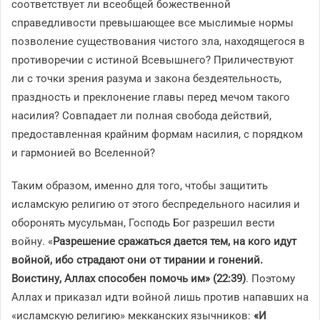
соответствует ли всеобщей божественной
справедливости превышающее все мыслимые нормы
позволение существования чистого зла, находящегося в
противоречии с истиной Всевышнего? Приличествуют
ли с точки зрения разума и закона бездеятельность,
праздность и преклонение главы перед мечом такого
насилия? Совпадает ли полная свобода действий,
предоставленная крайним формам насилия, с порядком
и гармонией во Вселенной?
Таким образом, именно для того, чтобы защитить
исламскую религию от этого беспредельного насилия и
оборонять мусульман, Господь Бог разрешил вести
войну. «
Разрешение сражаться дается тем, на кого идут
войной, ибо страдают они от тирании и гонений.
Воистину, Аллах способен помочь им» (22:39)
. Поэтому
Аллах и приказал идти войной лишь против напавших на
«исламскую религию» мекканских язычников:
«И