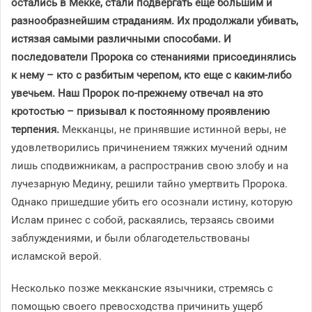
остались в Мекке, стали подвергать еще большим и
разнообразнейшим страданиям. Их продолжали убивать,
истязая самыми различными способами. И
последователи Пророка со стенаниями присоединялись
к нему – кто с разбитым черепом, кто еще с каким-либо
увечьем. Наш Пророк по-прежнему отвечал на это
кротостью – призывал к постоянному проявлению
терпения.
Мекканцы, не принявшие истинной веры, не
удовлетворились причинением тяжких мучений одним
лишь сподвижникам, а распространив свою злобу и на
лучезарную Медину, решили тайно умертвить Пророка.
Однако пришедшие убить его осознали истину, которую
Ислам принес с собой, раскаялись, терзаясь своими
заблуждениями, и были облагодетельствованы
исламской верой.
Несколько позже мекканские язычники, стремясь с
помощью своего превосходства причинить ущерб