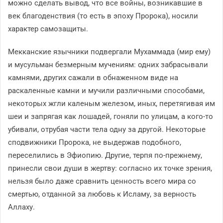
можно сделать вывод, что все войны, возникавшие в
век благоденствия (то есть в эпоху Пророка), носили
характер самозащиты.
Мекканские язычники подвергали Мухаммада (мир ему)
и мусульман безмерным мучениям: одних забрасывали
камнями, других сажали в обнаженном виде на
раскаленные камни и мучили различными способами,
некоторых жгли каленым железом, иных, перетягивая им
шеи и запрягая как лошадей, гоняли по улицам, а кого-то
убивали, отрубая части тела одну за другой. Некоторые
сподвижники Пророка, не выдержав подобного,
переселились в Эфиопию. Другие, терпя по-прежнему,
принесли свои души в жертву: согласно их точке зрения,
нельзя было даже сравнить ценность всего мира со
смертью, отданной за любовь к Исламу, за верность
Аллаху.