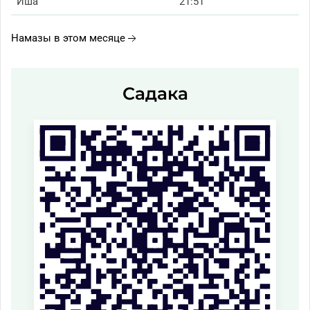
Иша
21:51
Намазы в этом месяце
Садака