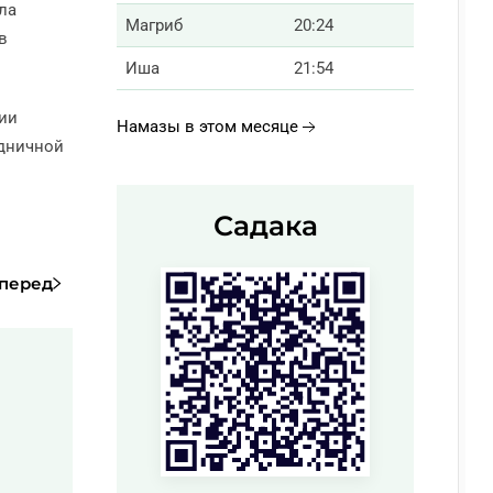
ла
Магриб
20:24
в
Иша
21:54
ии
Намазы в этом месяце
здничной
Садака
перед