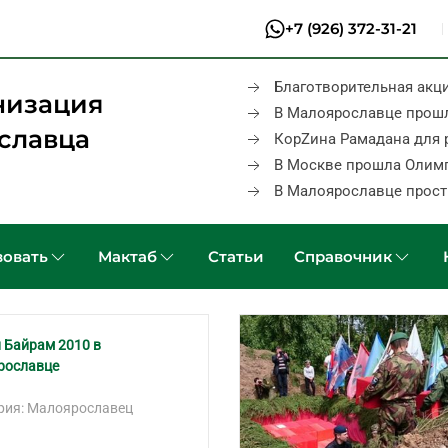
+7 (926) 372-31-21
Благотворительная акц
низация
В Малоярославце прош
славца
КорZина Рамадана для 
В Москве прошла Олим
В Малоярославце прост
овать
Мактаб
Статьи
Справочник
 Байрам 2010 в
рославце
рия: Малоярославец