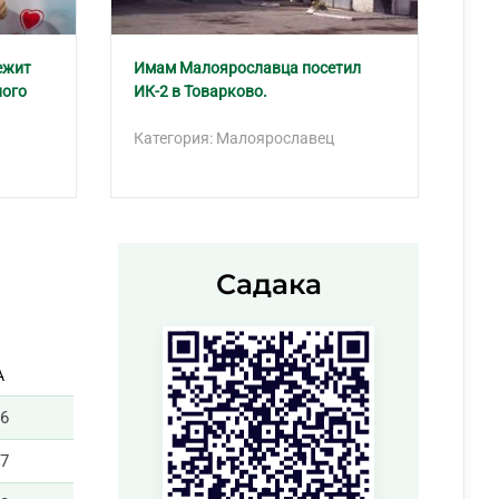
ежит
Имам Малоярославца посетил
Мас
ного
ИК-2 в Товарково.
Ка
Категория: Малоярославец
Садака
А
46
47