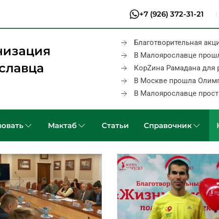
+7 (926) 372-31-21
Благотворительная акц
низация
В Малоярославце прош
славца
КорZина Рамадана для 
В Москве прошла Олим
В Малоярославце прост
овать
Мактаб
Статьи
Справочник