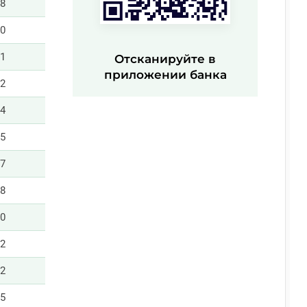
48
50
51
Отсканируйте в
приложении банка
52
54
55
57
58
00
02
02
05