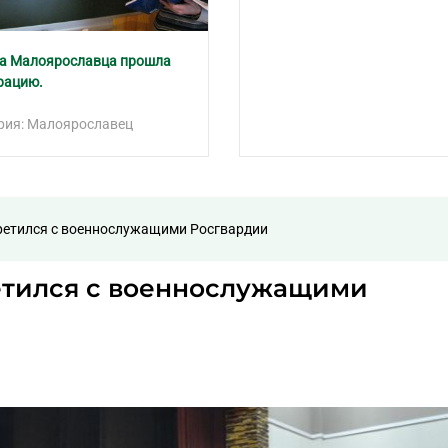
а Малоярославца прошла
рацию.
рия: Малоярославец
етился с военнослужащими Росгвардии
етился с военнослужащими