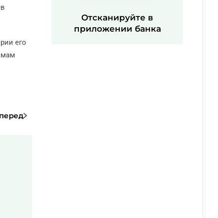
ев
Отсканируйте в
приложении банка
рии его
имам
перед