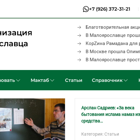
+7 (926) 372-31-21
Благотворительная акц
низация
В Малоярославце прош
славца
КорZина Рамадана для 
В Москве прошла Олим
В Малоярославце прост
овать
Мактаб
Статьи
Справочник
Арслан Садриев: «За века
бытования ислама намаз из
средства…
Категория: Статьи