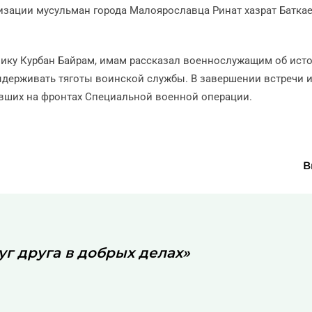
изации мусульман города Малоярославца Ринат хазрат Батка
ку Курбан Байрам, имам рассказал военнослужащим об исто
держивать тяготы воинской службы. В завершении встречи 
авших на фронтах Специальной военной операции.
В
г друга в добрых делах»