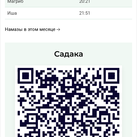
Магриб
20:21
Иша
21:51
Намазы в этом месяце
Садака