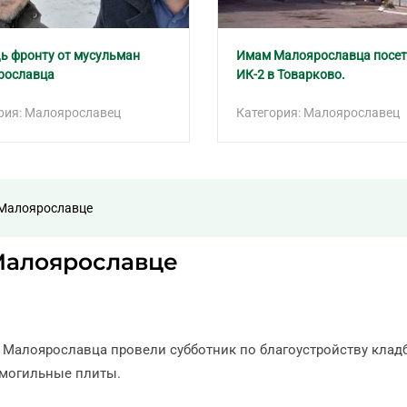
 фронту от мусульман
Имам Малоярославца посе
рославца
ИК-2 в Товарково.
рия: Малоярославец
Категория: Малоярославец
 Малоярославце
Малоярославце
 Малоярославца провели субботник по благоустройству клад
 могильные плиты.