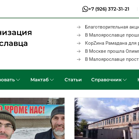
+7 (926) 372-31-21
Благотворительная акц
низация
В Малоярославце прош
славца
КорZина Рамадана для 
В Москве прошла Олим
В Малоярославце прост
овать
Мактаб
Статьи
Справочник