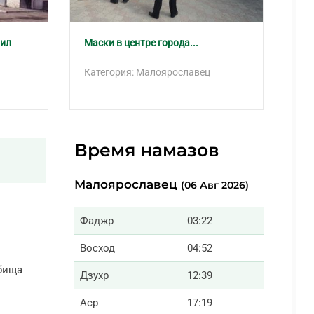
тил
Маски в центре города...
Ви
Ка
Категория: Малоярославец
Ка
Время намазов
Малоярославец
(06 Авг 2026)
Фаджр
03:22
Восход
04:52
бища
Дзухр
12:39
Аср
17:19