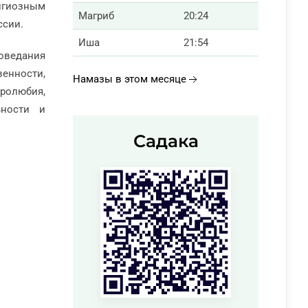
игиозным
Магриб
20:24
ссии.
Иша
21:54
поведания
енности,
Намазы в этом месяце
ролюбия,
ьности и
Садака