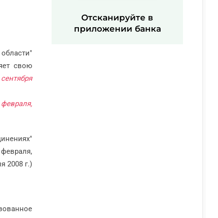
Отсканируйте в
приложении банка
 области"
яет свою
сентября
8 февраля,
динениях"
8 февраля,
я 2008 г.)
азованное