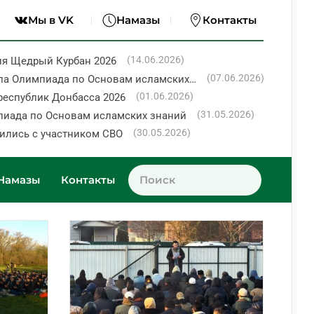
Мы в VK
Намазы
Контакты
(14.06.2026)
ия Щедрый Курбан 2026
(07.06.2026)
ла Олимпиада по Основам исламских…
(01.06.2026)
республик Донбасса 2026
(31.05.2026)
пиада по Основам исламских знаний
(30.05.2026)
ились с участником СВО
Намазы
Контакты
Ку
Ма
Ка