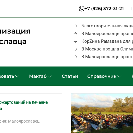
+7 (926) 372-31-21
Благотворительная акц
низация
В Малоярославце прош
славца
КорZина Рамадана для 
В Москве прошла Олим
В Малоярославце прост
овать
Мактаб
Статьи
Справочник
ожертований на лечение
а
рия: Малоярославец