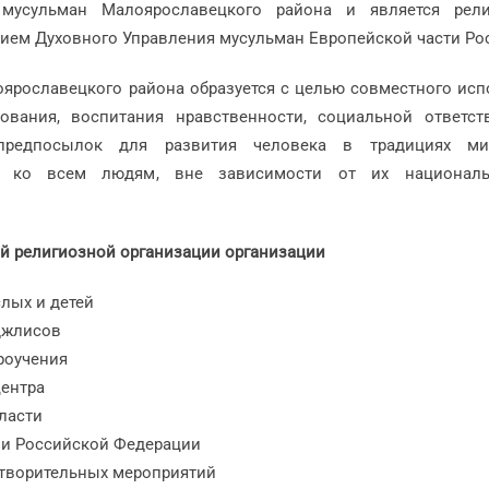
 мусульман Малоярославецкого района и является рел
нием Духовного Управления мусульман Европейской части Ро
ярославецкого района образуется с целью совместного ис
вания, воспитания нравственности, социальной ответств
редпосылок для развития человека в традициях ми
ия ко всем людям, вне зависимости от их национал
ой религиозной организации организации
лых и детей
джлисов
роучения
центра
ласти
и Российской Федерации
отворительных мероприятий