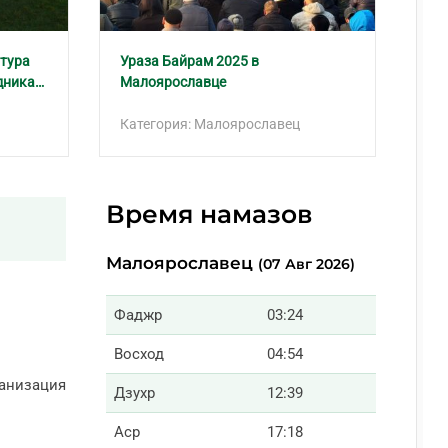
тура
Ураза Байрам 2025 в
дника…
Малоярославце
Категория: Малоярославец
Время намазов
Малоярославец
(07 Авг 2026)
Фаджр
03:24
Восход
04:54
анизация
Дзухр
12:39
Аср
17:18