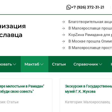
+7 (926) 372-31-21
Благотворительная акц
низация
В Малоярославце прош
славца
КорZина Рамадана для 
В Москве прошла Олим
В Малоярославце прост
овать
Мактаб
Статьи
Справочник
ере милостыни в Рамадан"
Экскурсия в Государственн
азбуди свою совесть"
музей Г.К. Жукова
рия: Статьи
Категория: Малоярославец