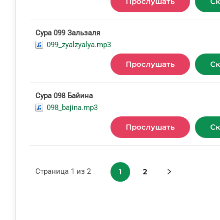
Прослушать
Ск
Сура 099 Зальзаля
099_zyalzyalya.mp3
Прослушать
Ск
Сура 098 Байина
098_bajina.mp3
Прослушать
Ск
Страница 1 из 2
1
2