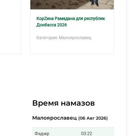
КорZина Рамадана для республик
Об
Донбасса 2026
в 
Категория: Малоярославец
Ка
Время намазов
Малоярославец
(06 Авг 2026)
Фаджр
03:22