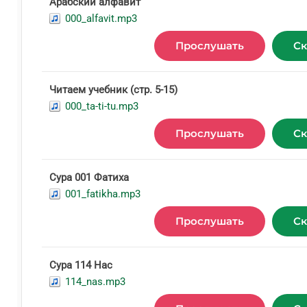
Арабский алфавит
000_alfavit.mp3
Прослушать
Ск
Читаем учебник (стр. 5-15)
000_ta-ti-tu.mp3
Прослушать
Ск
Сура 001 Фатиха
001_fatikha.mp3
Прослушать
Ск
Сура 114 Нас
114_nas.mp3