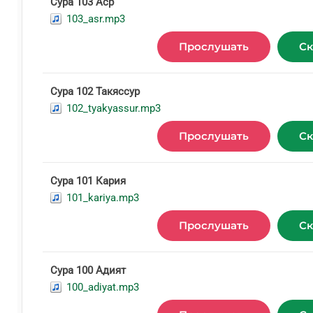
Сура 103 Аср
103_asr.mp3
Прослушать
Ск
Сура 102 Такяссур
102_tyakyassur.mp3
Прослушать
Ск
Сура 101 Кария
101_kariya.mp3
Прослушать
Ск
Сура 100 Адият
100_adiyat.mp3