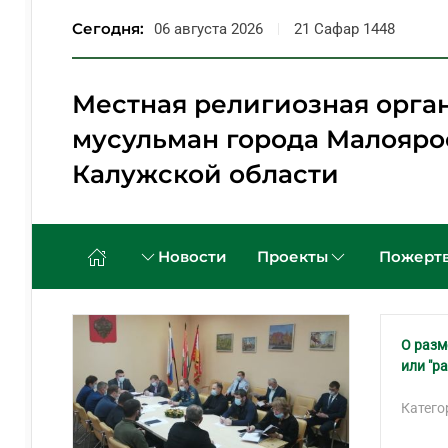
Сегодня:
06 августа 2026
21 Сафар 1448
Перейти к содержимому
Местная религиозная орга
мусульман города Малояро
Калужской области
Новости
Проекты
Пожертв
О разм
или "р
Катего