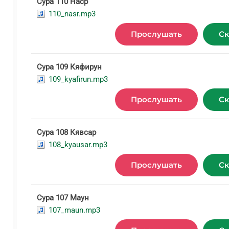
Сура 110 Наср
110_nasr.mp3
Прослушать
Ск
Сура 109 Кяфирун
109_kyafirun.mp3
Прослушать
Ск
Сура 108 Кявсар
108_kyausar.mp3
Прослушать
Ск
Сура 107 Маун
107_maun.mp3