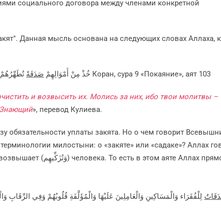
виями социального договора между членами конкретной
"закят". Данная мысль основана на следующих словах Аллаха,
تُطَهِّرُهُمْ وَتُزَكِّيهِم بِهَا وَصَلِّ عَلَيْهِمْ إِنَّ صَلاَتَكَ سَكَنٌ لَّهُمْ وَاللّهُ سَمِيعٌ عَلِيمٌ Коран, сура 9 «Покаяние», аят 103
خُذْ مِنْ أَمْوَالِهِمْ
صَدَقَةً
очистить и возвысить их. Молись за них, ибо твои молитвы –
, Знающий
», перевод Кулиева.
ьзу обязательности уплаты закята. Но о чем говорит Всевышн
а терминологии милостыни: о «закяте» или «садаке»? Аллах го
دَقَاتُ
لِلْفُقَرَاء وَالْمَسَاكِينِ وَالْعَامِلِينَ عَلَيْهَا وَالْمُؤَلَّفَةِ قُلُوبُهُمْ وَفِي الرِّقَابِ وَ