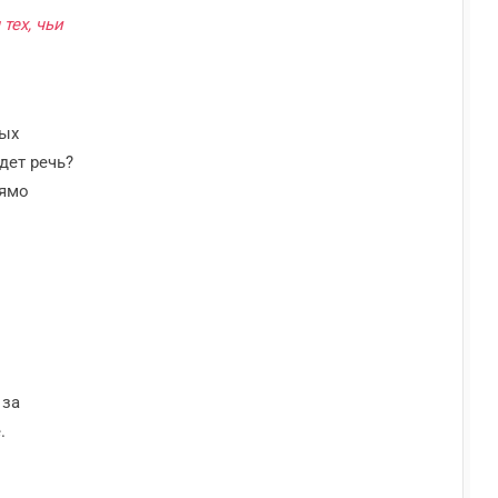
тех, чьи
ных
дет речь?
 за
.