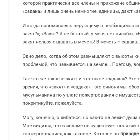
которой практически все члены и прихожане общин
«садака» и лишь очень немногие, единицы, дают «за
И когда напоминаешь верующему о необходимости уп
закят?»; «Закят? Я не богатый, у меня нет нисаба»; «
закят нельзя отдавать в мечеть! В мечеть – садака.
Одно дело, когда об этом размышляют с высоты кни
проблемой, что называется, на земле... Поэтому, в
Так что же такое «закят» и что такое «садака»? Это
зрения, что «закят» и «садака» - это синонимы, о
мусульманина по уплате пожертвования с имущества
покритикуйте, пожалуйста.
Могу, конечно, ошибаться, но как-то не лежит душ
Мне видится, что в исламе не существует понятий 
«пожертвование», как таковое. Которое по
природе 