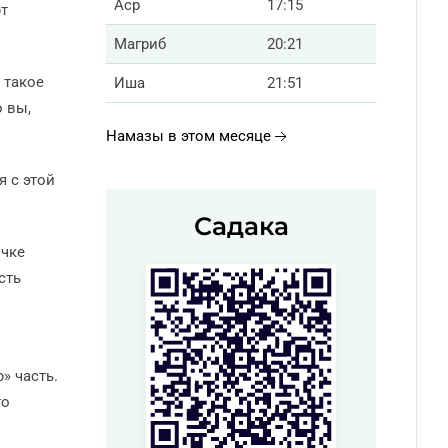
Аср
17:15
ют
Магриб
20:21
 такое
Иша
21:51
о вы,
Намазы в этом месяце
я с этой
Садака
очке
сть
» часть.
то