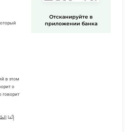
Отсканируйте в
 который
приложении банка
ий в этом
ворит о
إِنَّمَا
الصَّ