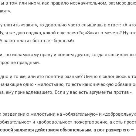
ы в том или ином, как правило незначительном, размере да
кят».
латить «закят», то довольно часто слышишь в ответ: «А что
Ну, я же даю садака, какой еще закят?»; «Закят в мечеть? Ну чт
 А закят платят богатые - бедным!»
г по исламскому праву и совсем другое, когда сталкиваешьс
опрос не праздный.
 одно и то же, или это понятия разные? Лично я склоняюсь к т
бозначающие одно - милостыню, то есть каноническую обязанно
, ему принадлежащего. Если у вас есть аргументы против -
а к разделению милостыни на «обязательную» и «добровольную
«обязательное» и «добровольное» пожертвование, а есть прос
своей является действием обязательным, а вот размер его –