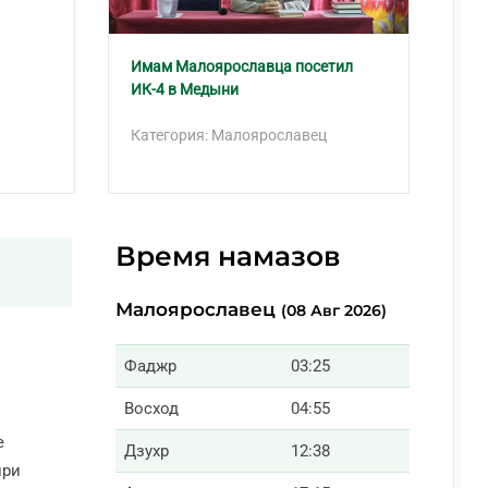
Имам Малоярославца посетил
В 
ИК-4 в Медыни
уч
Категория: Малоярославец
Ка
Время намазов
Малоярославец
(08 Авг 2026)
Фаджр
03:25
Восход
04:55
е
Дзухр
12:38
при