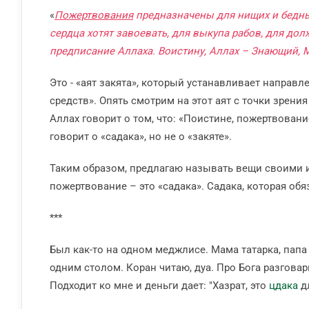
«
Пожертвования
предназначены для нищих и бедных,
сердца хотят завоевать, для выкупа рабов, для дол
предписание Аллаха. Воистину, Аллах – Знающий,
Это - «аят закята», который устанавливает направл
средств». Опять смотрим на этот аят с точки зрени
Аллах говорит о том, что: «Поистине, пожертвование (إِنَّمَا الصَّدَقَاتُ) бедным ….» То есть, в этом аяте Аллах опять
говорит о «садака», но не о «закяте».
Таким образом, предлагаю называть вещи своими им
пожертвование – это «садака». Садака, которая обя
***
Был как-то на одном меджлисе. Мама татарка, папа е
одним столом. Коран читаю, дуа. Про Бога разгова
Подходит ко мне и деньги дает: "Хазрат, это
цдака
д