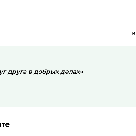
В
г друга в добрых делах»
йте