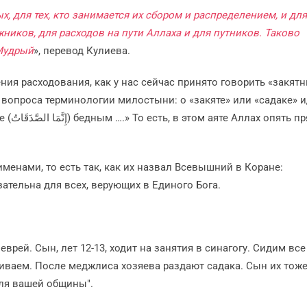
 для тех, кто занимается их сбором и распределением, и для 
жников, для расходов на пути Аллаха и для путников. Таково
 Мудрый
», перевод Кулиева.
ения расходования, как у нас сейчас принято говорить «закят
я вопроса терминологии милостыни: о «закяте» или «садаке» и
 прямо
енами, то есть так, как их назвал Всевышний в Коране:
зательна для всех, верующих в Единого Бога.
врей. Сын, лет 12-13, ходит на занятия в синагогу. Сидим все
риваем. После меджлиса хозяева раздают садака. Сын их тоже
ля вашей общины".