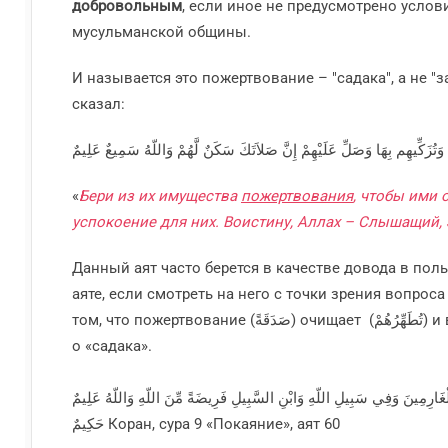
добровольным
, если иное не предусмотрено усло
мусульманской общины.
И называется это пожертвование – "садака", а не 
сказал:
«
Бери из их имущества
пожертвования
, чтобы ими 
успокоение для них. Воистину, Аллах – Слышащий
Данный аят часто берется в качестве довода в пол
аяте, если смотреть на него с точки зрения вопрос
том, что пожертвование (صَدَقَةً) очищает (تُطَهِّرُهُمْ) и возвышает (وَتُزَكِّيهِم) человека. То есть в этом аяте Аллах прямо говорит
о «садака».
الْغَارِمِينَ وَفِي سَبِيلِ اللّهِ وَابْنِ السَّبِيلِ فَرِيضَةً مِّنَ اللّهِ وَاللّهُ عَلِيمٌ
حَكِيمٌ Коран, сура 9 «Покаяние», аят 60