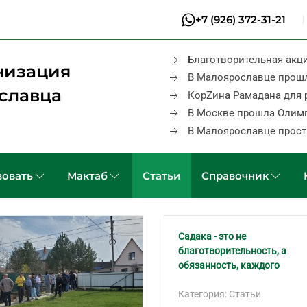
+7 (926) 372-31-21
Благотворительная акц
низация
В Малоярославце прош
славца
КорZина Рамадана для 
В Москве прошла Олим
В Малоярославце прост
овать
Мактаб
Статьи
Справочник
Садака - это не
благотворительность, а
обязанность, каждого
Категория: Статьи