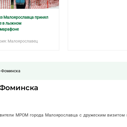
з Малоярославца принял
е в лыжном
амарафоне
рия: Малоярославец
о-Фоминска
-Фоминска
тавители МРОМ города Малоярославца с дружеским визитом