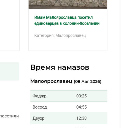
Имам Малоярославца посетил
В 
единоверцев в колонии-поселении
Ос
Категория: Малоярославец
Ка
Время намазов
Малоярославец
(08 Авг 2026)
Фаджр
03:25
Восход
04:55
 посетили
Дзухр
12:38