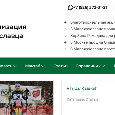
+7 (926) 372-31-21
Благотворительная акц
низация
В Малоярославце прош
славца
КорZина Рамадана для 
В Москве прошла Олим
В Малоярославце прост
овать
Мактаб
Статьи
Справочник
А ты дал Садака?
Категория: Статьи