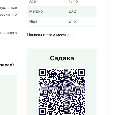
Аср
17:15
туальные
Магриб
20:21
уссий по
Иша
21:51
севышнего
Намазы в этом месяце
Садака
перед